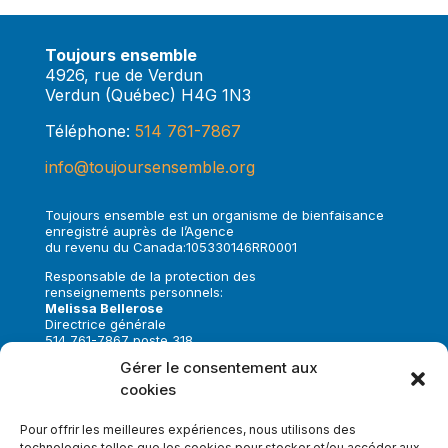
Toujours ensemble
4926, rue de Verdun
Verdun (Québec) H4G 1N3
Téléphone:
514 761-7867
info@toujoursensemble.org
Toujours ensemble est un organisme de bienfaisance
enregistré auprès de l’Agence
du revenu du Canada:105330146RR0001
Responsable de la protection des
renseignements personnels:
Melissa Bellerose
Directrice générale
514 761-7867 poste 318
melissa.bellerose@toujoursensemble.org
Gérer le consentement aux
cookies
Suivez-nous sur:
Pour offrir les meilleures expériences, nous utilisons des
technologies telles que les cookies pour stocker et/ou accéder aux