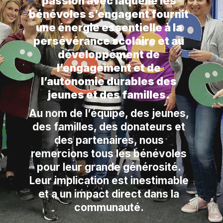
passion avec laquelle les
bénévoles s’engagent fournit
une énergie essentielle à la
persévérance scolaire et au
développement de
l’engagement et de
l’autonomie durables des
jeunes et des familles.
Au nom de l’équipe, des jeunes,
des familles, des donateurs et
des partenaires, nous
remercions tous les bénévoles
pour leur grande générosité.
Leur implication est inestimable
et a un impact direct dans la
communauté.