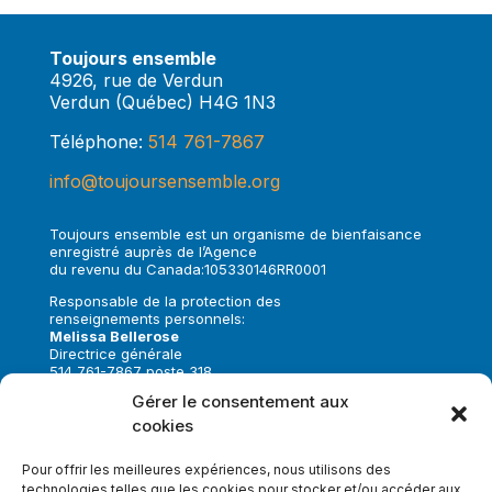
Toujours ensemble
4926, rue de Verdun
Verdun (Québec) H4G 1N3
Téléphone:
514 761-7867
info@toujoursensemble.org
Toujours ensemble est un organisme de bienfaisance
enregistré auprès de l’Agence
du revenu du Canada:105330146RR0001
Responsable de la protection des
renseignements personnels:
Melissa Bellerose
Directrice générale
514 761-7867 poste 318
melissa.bellerose@toujoursensemble.org
Gérer le consentement aux
cookies
Suivez-nous sur:
Pour offrir les meilleures expériences, nous utilisons des
technologies telles que les cookies pour stocker et/ou accéder aux