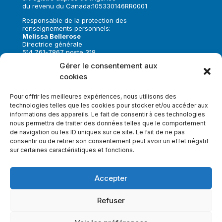
du revenu du Canada:105330146RR0001
Responsable de la protection des
renseignements personnels:
Melissa Bellerose
Directrice générale
514 761-7867 poste 318
melissa.bellerose@toujoursensemble.org
Gérer le consentement aux
cookies
Suivez-nous sur:
Pour offrir les meilleures expériences, nous utilisons des
technologies telles que les cookies pour stocker et/ou accéder aux
informations des appareils. Le fait de consentir à ces technologies
nous permettra de traiter des données telles que le comportement
de navigation ou les ID uniques sur ce site. Le fait de ne pas
Faire un don
consentir ou de retirer son consentement peut avoir un effet négatif
sur certaines caractéristiques et fonctions.
Inscrivez-vous à notre infolettre
Accepter
Refuser