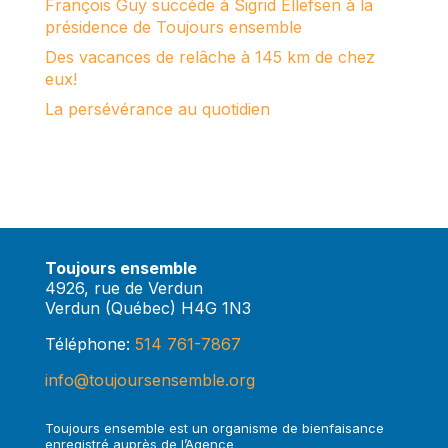
François Guy succède à Sigrid Ellefsen à la
présidence de Toujours ensemble
Des vacances de relâche à 145 km de chez
eux!
La persévérance au quotidien
Toujours ensemble
4926, rue de Verdun
Verdun (Québec) H4G 1N3
Téléphone:
514 761-7867
info@toujoursensemble.org
Toujours ensemble est un organisme de bienfaisance
enregistré auprès de l’Agence