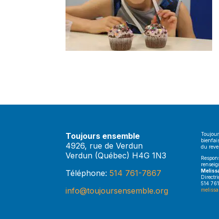
Toujours ensemble
Toujour
bienfai
4926, rue de Verdun
du rev
Verdun (Québec) H4G 1N3
Respons
renseig
Meliss
Téléphone:
514 761-7867
Directr
514 761
info@toujoursensemble.org
melissa