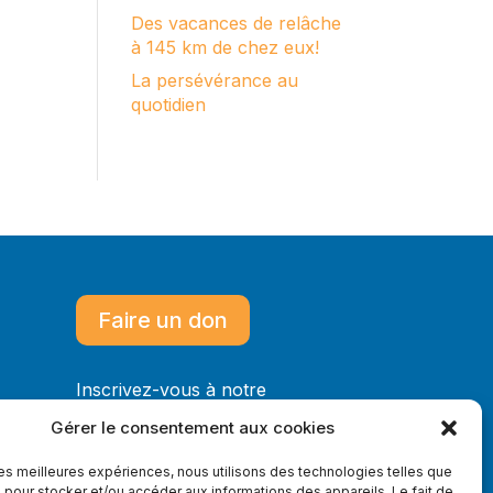
Des vacances de relâche
à 145 km de chez eux!
La persévérance au
quotidien
Faire un don
Inscrivez-vous à notre
infolettre
Gérer le consentement aux cookies
 les meilleures expériences, nous utilisons des technologies telles que
 pour stocker et/ou accéder aux informations des appareils. Le fait de