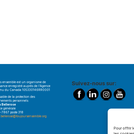
s ensemble est un organisme de
Suivez-nous sur:
sance enregistré auprès de l’Agence
enu du Canada:105330146RR0001
able de la protection des
nements personnels:
a Bellerose
ice générale
-7867 poste 318
.bellerose@toujoursensemble.org
Pour offrir
les cookies