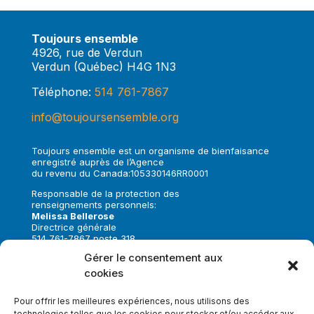
Toujours ensemble
4926, rue de Verdun
Verdun (Québec) H4G 1N3
Téléphone:
514 761-7867
info@toujoursensemble.org
Toujours ensemble est un organisme de bienfaisance
enregistré auprès de l’Agence
du revenu du Canada:105330146RR0001
Responsable de la protection des
renseignements personnels:
Melissa Bellerose
Directrice générale
514 761-7867 poste 318
melissa.bellerose@toujoursensemble.org
Gérer le consentement aux
cookies
Suivez-nous sur:
Pour offrir les meilleures expériences, nous utilisons des
technologies telles que les cookies pour stocker et/ou accéder aux