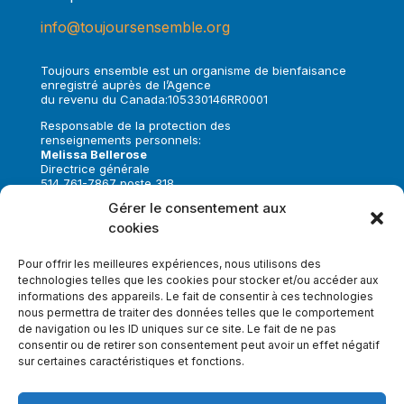
info@toujoursensemble.org
Toujours ensemble est un organisme de bienfaisance
enregistré auprès de l’Agence
du revenu du Canada:105330146RR0001
Responsable de la protection des
renseignements personnels:
Melissa Bellerose
Directrice générale
514 761-7867 poste 318
melissa.bellerose@toujoursensemble.org
Gérer le consentement aux
cookies
Suivez-nous sur:
Pour offrir les meilleures expériences, nous utilisons des
technologies telles que les cookies pour stocker et/ou accéder aux
informations des appareils. Le fait de consentir à ces technologies
nous permettra de traiter des données telles que le comportement
de navigation ou les ID uniques sur ce site. Le fait de ne pas
Faire un don
consentir ou de retirer son consentement peut avoir un effet négatif
sur certaines caractéristiques et fonctions.
Inscrivez-vous à notre infolettre