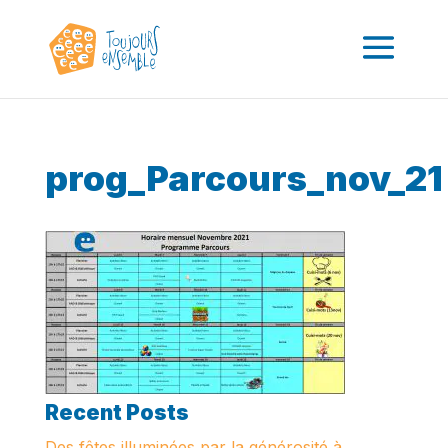
prog_Parcours_nov_21
Recent Posts
Des fêtes illuminées par la générosité à