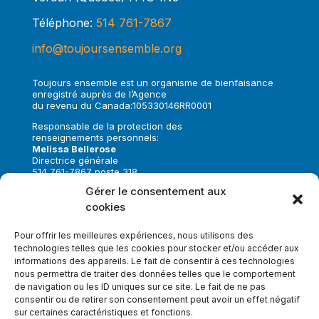
Téléphone:
514 761-7867
info@toujoursensemble.org
Toujours ensemble est un organisme de bienfaisance
enregistré auprès de l’Agence
du revenu du Canada:105330146RR0001
Responsable de la protection des
renseignements personnels:
Melissa Bellerose
Directrice générale
514 761-7867 poste 318
melissa.bellerose@toujoursensemble.org
Gérer le consentement aux
cookies
Suivez-nous sur:
Pour offrir les meilleures expériences, nous utilisons des
technologies telles que les cookies pour stocker et/ou accéder aux
informations des appareils. Le fait de consentir à ces technologies
nous permettra de traiter des données telles que le comportement
de navigation ou les ID uniques sur ce site. Le fait de ne pas
Faire un don
consentir ou de retirer son consentement peut avoir un effet négatif
sur certaines caractéristiques et fonctions.