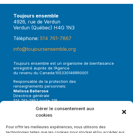
Toujours ensemble
4926, rue de Verdun
Verdun (Québec) H4G 1N3
Téléphone:
514 761-7867
info@toujoursensemble.org
Toujours ensemble est un organisme de bienfaisance
enregistré auprès de l’Agence
du revenu du Canada:105330146RR0001
Responsable de la protection des
renseignements personnels:
Melissa Bellerose
Directrice générale
514 761-7867 poste 318
melissa.bellerose@toujoursensemble.org
Gérer le consentement aux
cookies
Suivez-nous sur:
Pour offrir les meilleures expériences, nous utilisons des
technologies telles que les cookies pour stocker et/ou accéder aux