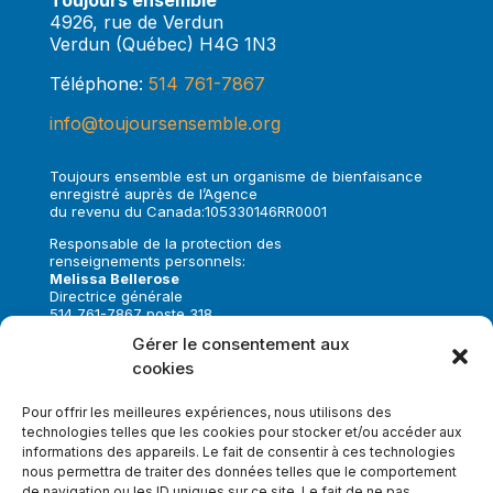
Toujours ensemble
4926, rue de Verdun
Verdun (Québec) H4G 1N3
Téléphone:
514 761-7867
info@toujoursensemble.org
Toujours ensemble est un organisme de bienfaisance
enregistré auprès de l’Agence
du revenu du Canada:105330146RR0001
Responsable de la protection des
renseignements personnels:
Melissa Bellerose
Directrice générale
514 761-7867 poste 318
melissa.bellerose@toujoursensemble.org
Gérer le consentement aux
cookies
Suivez-nous sur:
Pour offrir les meilleures expériences, nous utilisons des
technologies telles que les cookies pour stocker et/ou accéder aux
informations des appareils. Le fait de consentir à ces technologies
nous permettra de traiter des données telles que le comportement
de navigation ou les ID uniques sur ce site. Le fait de ne pas