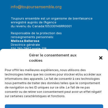
info@toujoursensemble.org
Toujours ensemble est un organisme de bienfaisance
enregistré auprès de l’Agence
du revenu du Canada:105330146RR0001
Responsable de la protection des
renseignements personnels:
Melissa Bellerose
Directrice générale
514 761-7867 poste 318
melissa.bellerose@toujoursensemble.org
Gérer le consentement aux
cookies
Suivez-nous sur:
Pour offrir les meilleures expériences, nous utilisons des
technologies telles que les cookies pour stocker et/ou accéder aux
informations des appareils. Le fait de consentir à ces technologies
nous permettra de traiter des données telles que le comportement
de navigation ou les ID uniques sur ce site. Le fait de ne pas
Faire un don
consentir ou de retirer son consentement peut avoir un effet négatif
sur certaines caractéristiques et fonctions.
Inscrivez-vous à notre infolettre