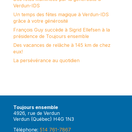
Verdun-IDS
Un temps des fêtes magique à Verdun-IDS
grâce à votre générosité
François Guy succède à Sigrid Ellefsen à la
présidence de Toujours ensemble
Des vacances de relâche à 145 km de chez
eux!
La persévérance au quotidien
Toujours ensemble
4926, rue de Verdun
Verdun (Québec) H4G 1N3
Téléphone:
514 761-7867