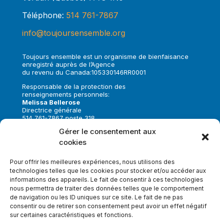
Téléphone:
514 761-7867
info@toujoursensemble.org
Toujours ensemble est un organisme de bienfaisance
enregistré auprès de l’Agence
du revenu du Canada:105330146RR0001
Responsable de la protection des
renseignements personnels:
Melissa Bellerose
Directrice générale
514 761-7867 poste 318
melissa.bellerose@toujoursensemble.org
Gérer le consentement aux
cookies
Suivez-nous sur:
Pour offrir les meilleures expériences, nous utilisons des
technologies telles que les cookies pour stocker et/ou accéder aux
informations des appareils. Le fait de consentir à ces technologies
nous permettra de traiter des données telles que le comportement
de navigation ou les ID uniques sur ce site. Le fait de ne pas
Faire un don
consentir ou de retirer son consentement peut avoir un effet négatif
sur certaines caractéristiques et fonctions.