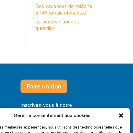
Des vacances de relâche
à 145 km de chez eux!
La persévérance au
quotidien
Faire un don
Inscrivez-vous à notre
infolettre
Gérer le consentement aux cookies
 les meilleures expériences, nous utilisons des technologies telles que
 pour stocker et/ou accéder aux informations des appareils. Le fait de