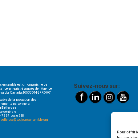
s ensemble est un organisme de
Suivez-nous sur:
sance enregistré auprès de l’Agence
enu du Canada:105330146RR0001
able de la protection des
nements personnels:
a Bellerose
ice générale
-7867 poste 318
.bellerose@toujoursensemble.org
Pour offrir
les cookies