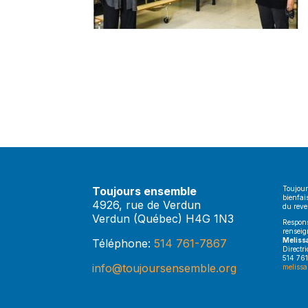
Toujours ensemble
Toujour
bienfai
4926, rue de Verdun
du rev
Verdun (Québec) H4G 1N3
Respons
renseig
Meliss
Téléphone:
514 761-7867
Directr
514 761
info@toujoursensemble.org
melissa