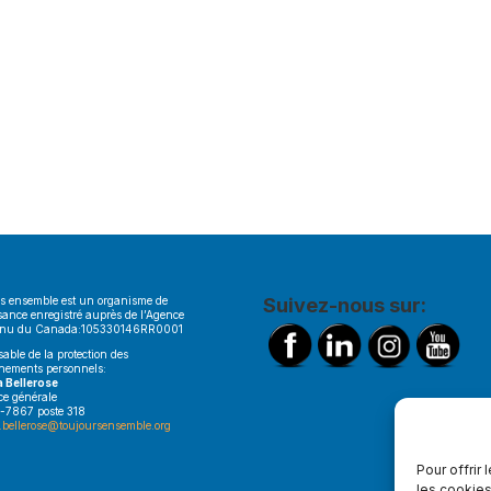
s ensemble est un organisme de
Suivez-nous sur:
sance enregistré auprès de l’Agence
enu du Canada:105330146RR0001
able de la protection des
nements personnels:
a Bellerose
ice générale
-7867 poste 318
.bellerose@toujoursensemble.org
Pour offrir
les cookies