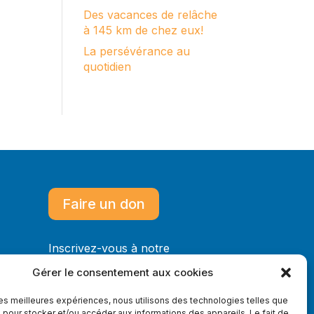
Des vacances de relâche
à 145 km de chez eux!
La persévérance au
quotidien
Faire un don
Inscrivez-vous à notre
infolettre
Gérer le consentement aux cookies
 les meilleures expériences, nous utilisons des technologies telles que
 pour stocker et/ou accéder aux informations des appareils. Le fait de