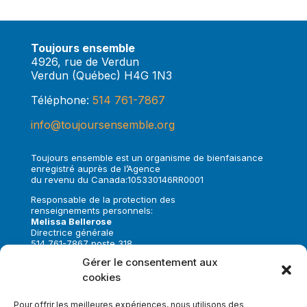
Toujours ensemble
4926, rue de Verdun
Verdun (Québec) H4G 1N3
Téléphone:
514 761-7867
info@toujoursensemble.org
Toujours ensemble est un organisme de bienfaisance
enregistré auprès de l’Agence
du revenu du Canada:105330146RR0001
Responsable de la protection des
renseignements personnels:
Melissa Bellerose
Directrice générale
514 761-7867 poste 318
melissa.bellerose@toujoursensemble.org
Gérer le consentement aux
cookies
Suivez-nous sur:
Pour offrir les meilleures expériences, nous utilisons des