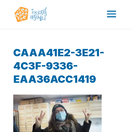
CAAA41E2-3E21-
4C3F-9336-
EAA36ACC1419