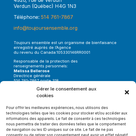
4926, rue de Verdun
Verdun (Québec) H4G 1N3
Téléphone:
514 761-7867
info@toujoursensemble.org
Toujours ensemble est un organisme de bienfaisance
enregistré auprès de l’Agence
du revenu du Canada:105330146RR0001
Responsable de la protection des
renseignements personnels:
Melissa Bellerose
Directrice générale
514 761-7867 poste 318
melissa.bellerose@toujoursensemble.org
Gérer le consentement aux
cookies
Suivez-nous sur:
Pour offrir les meilleures expériences, nous utilisons des
technologies telles que les cookies pour stocker et/ou accéder aux
informations des appareils. Le fait de consentir à ces technologies
nous permettra de traiter des données telles que le comportement
de navigation ou les ID uniques sur ce site. Le fait de ne pas
Faire un don
consentir ou de retirer son consentement peut avoir un effet négatif