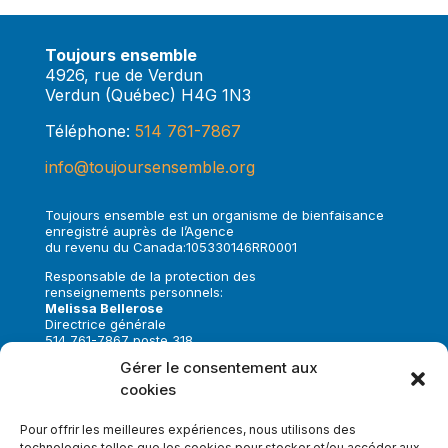
Toujours ensemble
4926, rue de Verdun
Verdun (Québec) H4G 1N3
Téléphone:
514 761-7867
info@toujoursensemble.org
Toujours ensemble est un organisme de bienfaisance
enregistré auprès de l’Agence
du revenu du Canada:105330146RR0001
Responsable de la protection des
renseignements personnels:
Melissa Bellerose
Directrice générale
514 761-7867 poste 318
melissa.bellerose@toujoursensemble.org
Gérer le consentement aux
cookies
Suivez-nous sur:
Pour offrir les meilleures expériences, nous utilisons des
technologies telles que les cookies pour stocker et/ou accéder aux