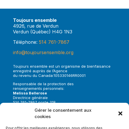
Toujours ensemble
4926, rue de Verdun
Verdun (Québec) H4G 1N3
Téléphone:
514 761-7867
info@toujoursensemble.org
Toujours ensemble est un organisme de bienfaisance
enregistré auprès de l’Agence
du revenu du Canada:105330146RR0001
Responsable de la protection des
renseignements personnels:
Melissa Bellerose
Directrice générale
514 761-7867 poste 318
melissa.bellerose@toujoursensemble.org
Gérer le consentement aux
cookies
Suivez-nous sur:
Pour offrir les meilleures expériences, nous utilisons des