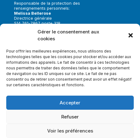
Responsable de la protection des
renseignements personnels:
Melissa Bellerose
Directrice générale
514 761-7867 poste 318
melissa.bellerose@toujoursensemble.org
Gérer le consentement aux
cookies
Suivez-nous sur:
Pour offrir les meilleures expériences, nous utilisons des
technologies telles que les cookies pour stocker et/ou accéder aux
informations des appareils. Le fait de consentir à ces technologies
nous permettra de traiter des données telles que le comportement
de navigation ou les ID uniques sur ce site. Le fait de ne pas
Faire un don
consentir ou de retirer son consentement peut avoir un effet négatif
sur certaines caractéristiques et fonctions.
Inscrivez-vous à notre infolettre
Accepter
Refuser
Voir les préférences