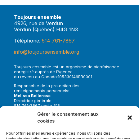
Toujours ensemble
4926, rue de Verdun
Verdun (Québec) H4G 1N3
Téléphone:
514 761-7867
info@toujoursensemble.org
Toujours ensemble est un organisme de bienfaisance
enregistré auprès de l’Agence
du revenu du Canada:105330146RR0001
Responsable de la protection des
renseignements personnels:
Melissa Bellerose
Directrice générale
514 761-7867 poste 318
melissa.bellerose@toujoursensemble.org
Gérer le consentement aux
cookies
Suivez-nous sur:
Pour offrir les meilleures expériences, nous utilisons des
technologies telles que les cookies pour stocker et/ou accéder aux