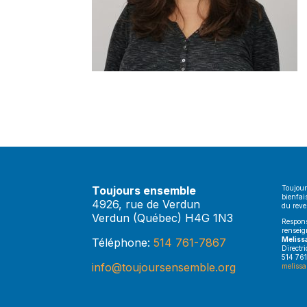
Toujours ensemble
Toujour
bienfai
4926, rue de Verdun
du rev
Verdun (Québec) H4G 1N3
Respons
renseig
Meliss
Téléphone:
514 761-7867
Directr
514 761
info@toujoursensemble.org
melissa