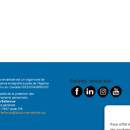
s ensemble est un organisme de
Suivez-nous sur:
sance enregistré auprès de l’Agence
enu du Canada:105330146RR0001
able de la protection des
nements personnels:
a Bellerose
ice générale
-7867 poste 318
.bellerose@toujoursensemble.org
Pour offrir
les cookies