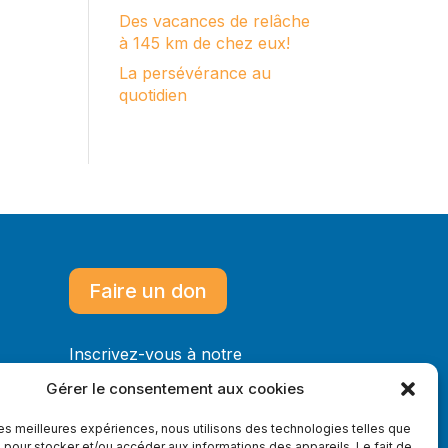
Des vacances de relâche
à 145 km de chez eux!
La persévérance au
quotidien
Faire un don
Inscrivez-vous à notre
infolettre
Gérer le consentement aux cookies
 les meilleures expériences, nous utilisons des technologies telles que
 pour stocker et/ou accéder aux informations des appareils. Le fait de