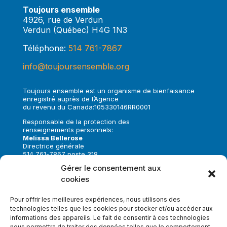
Toujours ensemble
4926, rue de Verdun
Verdun (Québec) H4G 1N3
Téléphone:
514 761-7867
info@toujoursensemble.org
Toujours ensemble est un organisme de bienfaisance
enregistré auprès de l’Agence
du revenu du Canada:105330146RR0001
Responsable de la protection des
renseignements personnels:
Melissa Bellerose
Directrice générale
514 761-7867 poste 318
melissa.bellerose@toujoursensemble.org
Gérer le consentement aux
cookies
Suivez-nous sur:
Pour offrir les meilleures expériences, nous utilisons des
technologies telles que les cookies pour stocker et/ou accéder aux
informations des appareils. Le fait de consentir à ces technologies
nous permettra de traiter des données telles que le comportement