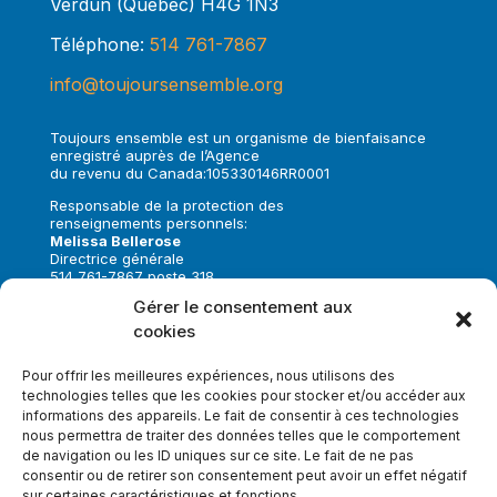
Verdun (Québec) H4G 1N3
Téléphone:
514 761-7867
info@toujoursensemble.org
Toujours ensemble est un organisme de bienfaisance
enregistré auprès de l’Agence
du revenu du Canada:105330146RR0001
Responsable de la protection des
renseignements personnels:
Melissa Bellerose
Directrice générale
514 761-7867 poste 318
melissa.bellerose@toujoursensemble.org
Gérer le consentement aux
cookies
Suivez-nous sur:
Pour offrir les meilleures expériences, nous utilisons des
technologies telles que les cookies pour stocker et/ou accéder aux
informations des appareils. Le fait de consentir à ces technologies
nous permettra de traiter des données telles que le comportement
de navigation ou les ID uniques sur ce site. Le fait de ne pas
Faire un don
consentir ou de retirer son consentement peut avoir un effet négatif
sur certaines caractéristiques et fonctions.