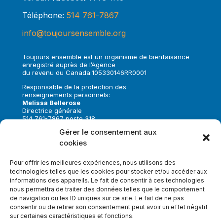
Téléphone:
514 761-7867
info@toujoursensemble.org
Toujours ensemble est un organisme de bienfaisance
enregistré auprès de l’Agence
du revenu du Canada:105330146RR0001
Responsable de la protection des
renseignements personnels:
Melissa Bellerose
Directrice générale
514 761-7867 poste 318
melissa.bellerose@toujoursensemble.org
Gérer le consentement aux
cookies
Suivez-nous sur:
Pour offrir les meilleures expériences, nous utilisons des
technologies telles que les cookies pour stocker et/ou accéder aux
informations des appareils. Le fait de consentir à ces technologies
nous permettra de traiter des données telles que le comportement
de navigation ou les ID uniques sur ce site. Le fait de ne pas
Faire un don
consentir ou de retirer son consentement peut avoir un effet négatif
sur certaines caractéristiques et fonctions.