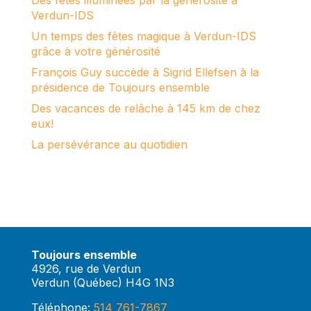
Des fêtes illuminées par la générosité à
Verdun-IDS
Un temps des fêtes magique à Verdun-IDS
grâce à votre générosité
François Guy succède à Sigrid Ellefsen à la
présidence de Toujours ensemble
Des vacances de relâche à 145 km de chez
eux!
La persévérance au quotidien
Toujours ensemble
4926, rue de Verdun
Verdun (Québec) H4G 1N3
Téléphone:
514 761-7867