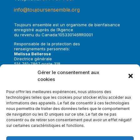
info@toujoursensemble.org
Toujours ensemble est un organisme de bienfaisance
enregistré auprès de l’Agence
du revenu du Canada:105330146RR0001
Responsable de la protection des
renseignements personnels:
Melissa Bellerose
Directrice générale
514 761-7867 poste 318
melissa.bellerose@toujoursensemble.org
Gérer le consentement aux
cookies
Suivez-nous sur:
Pour offrir les meilleures expériences, nous utilisons des
technologies telles que les cookies pour stocker et/ou accéder aux
informations des appareils. Le fait de consentir à ces technologies
nous permettra de traiter des données telles que le comportement
de navigation ou les ID uniques sur ce site. Le fait de ne pas
Faire un don
consentir ou de retirer son consentement peut avoir un effet négatif
sur certaines caractéristiques et fonctions.