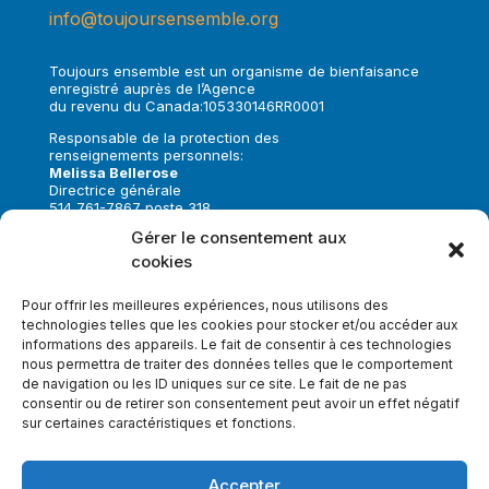
info@toujoursensemble.org
Toujours ensemble est un organisme de bienfaisance
enregistré auprès de l’Agence
du revenu du Canada:105330146RR0001
Responsable de la protection des
renseignements personnels:
Melissa Bellerose
Directrice générale
514 761-7867 poste 318
melissa.bellerose@toujoursensemble.org
Gérer le consentement aux
cookies
Suivez-nous sur:
Pour offrir les meilleures expériences, nous utilisons des
technologies telles que les cookies pour stocker et/ou accéder aux
informations des appareils. Le fait de consentir à ces technologies
nous permettra de traiter des données telles que le comportement
de navigation ou les ID uniques sur ce site. Le fait de ne pas
Faire un don
consentir ou de retirer son consentement peut avoir un effet négatif
sur certaines caractéristiques et fonctions.
Inscrivez-vous à notre infolettre
Accepter