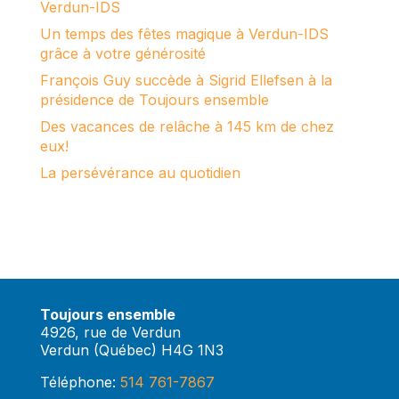
Verdun-IDS
Un temps des fêtes magique à Verdun-IDS
grâce à votre générosité
François Guy succède à Sigrid Ellefsen à la
présidence de Toujours ensemble
Des vacances de relâche à 145 km de chez
eux!
La persévérance au quotidien
Toujours ensemble
4926, rue de Verdun
Verdun (Québec) H4G 1N3
Téléphone:
514 761-7867