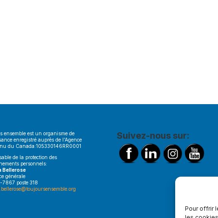
s ensemble est un organisme de
Suivez-nous sur:
sance enregistré auprès de l’Agence
enu du Canada:105330146RR0001
able de la protection des
nements personnels:
a Bellerose
ice générale
-7867 poste 318
.bellerose@toujoursensemble.org
Pour offrir
les cookies