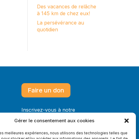
Des vacances de relâche
à 145 km de chez eux!
La persévérance au
quotidien
Faire un don
Inscrivez-vous à notre
infolettre
Gérer le consentement aux cookies
 les meilleures expériences, nous utilisons des technologies telles que
 pour stocker et/ou accéder aux informations des appareils. Le fait de