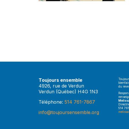
Toujours ensemble
Toujour
bienfai
4926, rue de Verdun
du rev
Verdun (Québec) H4G 1N3
Respons
renseig
Meliss
Téléphone:
514 761-7867
Directr
514 761
info@toujoursensemble.org
melissa