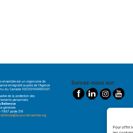
s ensemble est un organisme de
Suivez-nous sur:
sance enregistré auprès de l’Agence
enu du Canada:105330146RR0001
able de la protection des
nements personnels:
a Bellerose
ice générale
-7867 poste 318
.bellerose@toujoursensemble.org
Pour offrir
les cookies