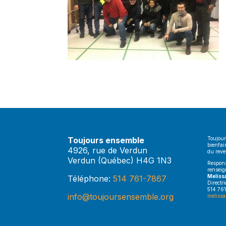
Toujours ensemble
Toujour
bienfai
4926, rue de Verdun
du rev
Verdun (Québec) H4G 1N3
Respons
renseig
Meliss
Téléphone:
514 761-7867
Directr
514 761
info@toujoursensemble.org
melissa