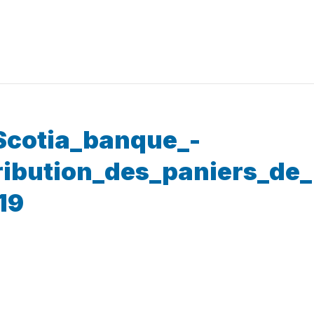
Scotia_banque_-
ribution_des_paniers_de
19