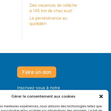
Des vacances de relâche
à 145 km de chez eux!
La persévérance au
quotidien
Faire un don
Inscrivez-vous à notre
infolettre
Gérer le consentement aux cookies
 les meilleures expériences, nous utilisons des technologies telles que
 pour stocker et/ou accéder aux informations des appareils. Le fait de