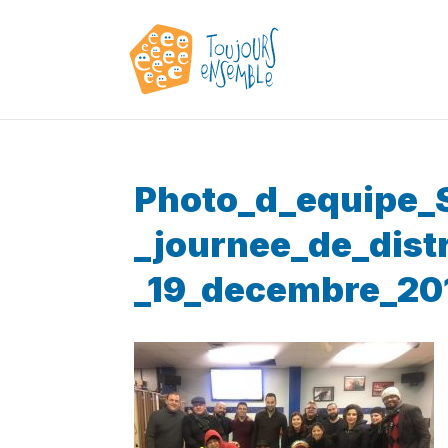
Photo_d_equipe_
_journee_de_dist
_19_decembre_20