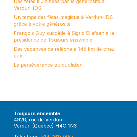
Des fêtes illuminées par la générosité à
Verdun-IDS
Un temps des fêtes magique à Verdun-IDS
grâce à votre générosité
François Guy succède à Sigrid Ellefsen à la
présidence de Toujours ensemble
Des vacances de relâche à 145 km de chez
eux!
La persévérance au quotidien
Toujours ensemble
4926, rue de Verdun
Verdun (Québec) H4G 1N3
Téléphone:
514 761-7867