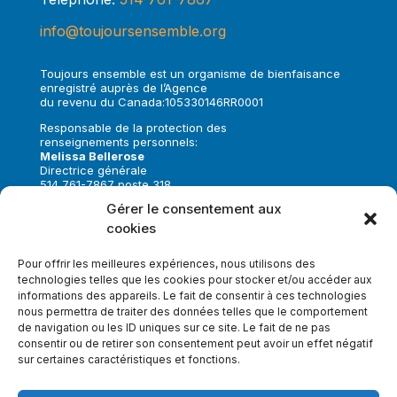
info@toujoursensemble.org
Toujours ensemble est un organisme de bienfaisance
enregistré auprès de l’Agence
du revenu du Canada:105330146RR0001
Responsable de la protection des
renseignements personnels:
Melissa Bellerose
Directrice générale
514 761-7867 poste 318
melissa.bellerose@toujoursensemble.org
Gérer le consentement aux
cookies
Suivez-nous sur:
Pour offrir les meilleures expériences, nous utilisons des
technologies telles que les cookies pour stocker et/ou accéder aux
informations des appareils. Le fait de consentir à ces technologies
nous permettra de traiter des données telles que le comportement
de navigation ou les ID uniques sur ce site. Le fait de ne pas
Faire un don
consentir ou de retirer son consentement peut avoir un effet négatif
sur certaines caractéristiques et fonctions.